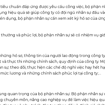
 tiêu chuẩn đáp ứng được yêu cầu công việc, bộ phận n
ụng hiệu quả sẽ giúp công ty có đội ngũ nhân sự đầu v
tuyển dụng, bộ phận nhân sự cần xem xét kỹ hồ sơ của ứn
thưởng và phúc lợi, bộ phận nhân sự sẽ có nhiệm vụ giới
hững hồ sơ, thông tin của người lao động trong công ty
ất và thực thi những chính sách, quy định của công ty. 
ân sự; theo dõi, thực hiện các chế độ nghỉ việc hay hế
 mức lương và những chính sách phúc lợi tại công ty;…
ng quan trọng của bộ phận nhân sự. Bộ phận nhân sự c
chuyên môn, nâng cao nghiệp vụ để làm việc hiệu quả, 