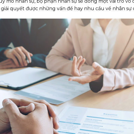
y mô nhân sự, bộ phận nhân sự sẽ đóng một vai trò vô 
 giải quyết được những vấn đề hay nhu cầu về nhân sự c