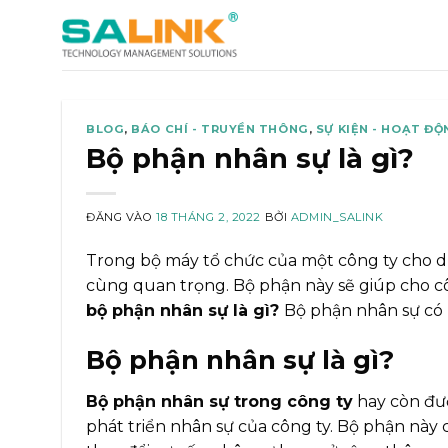
Bỏ
qua
nội
dung
BLOG
,
BÁO CHÍ - TRUYỀN THÔNG
,
SỰ KIỆN - HOẠT ĐỘ
Bộ phận nhân sự là gì?
ĐĂNG VÀO
18 THÁNG 2, 2022
BỞI
ADMIN_SALINK
Trong bộ máy tổ chức của một công ty cho dù
cùng quan trọng. Bộ phận này sẽ giúp cho cô
bộ phận nhân sự là gì?
Bộ phận nhân sự có 
Bộ phận nhân sự là gì?
Bộ phận nhân sự trong công ty
hay còn đượ
phát triển nhân sự của công ty. Bộ phận này