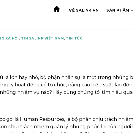
VỀ SALINK VN
SẢN PHẨM
NG XÃ HỘI
,
TIN SALINK VIỆT NAM
,
TIN TỨC
 là lớn hay nhỏ, bộ phận nhân sự là một trong những b
ng ty hoạt động có tổ chức, nâng cao hiệu suất lao độn
những nhiệm vụ nào? Hãy cùng chúng tôi tìm hiểu qua bà
c gọi là Human Resources, là bộ phận chịu trách nhiệm 
 còn chịu trách nhiệm quản lý những phúc lợi của người