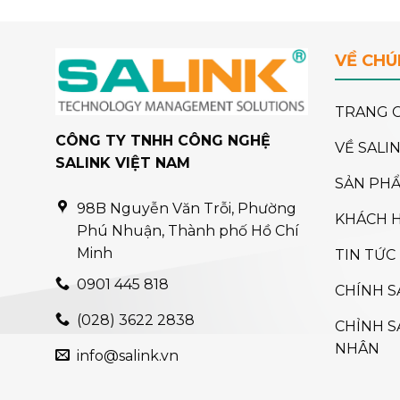
VỀ CHÚ
TRANG 
CÔNG TY TNHH CÔNG NGHỆ
VỀ SALI
SALINK VIỆT NAM
SẢN PH
98B Nguyễn Văn Trỗi, Phường
KHÁCH 
Phú Nhuận, Thành phố Hồ Chí
Minh
TIN TỨC
0901 445 818
CHÍNH S
(028) 3622 2838
CHỈNH S
NHÂN
info@salink.vn