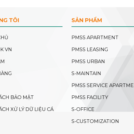
NG TÔI
SẢN PHẨM
CHỦ
PMSS APARTMENT
NK VN
PMSS LEASING
ẨM
PMSS URBAN
HÀNG
S-MAINTAIN
PMSS SERVICE APARTM
ÁCH BẢO MẬT
PMSS FACILITY
ÁCH XỬ LÝ DỮ LIỆU CÁ
S-OFFICE
S-CUSTOMIZATION