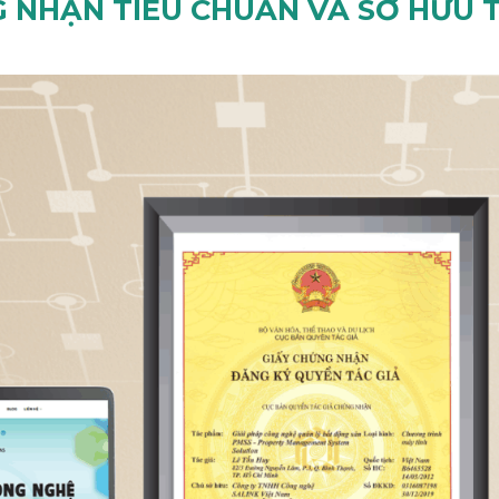
 NHẬN TIÊU CHUẨN VÀ SỞ HỮU T