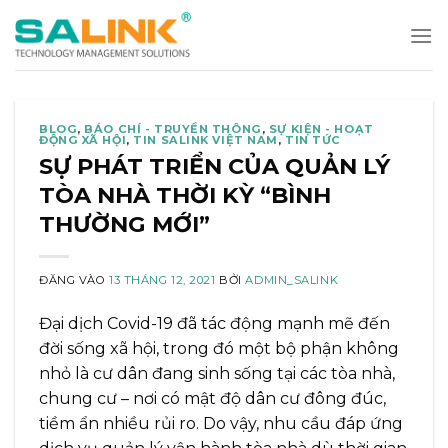
Bỏ
qua
nội
dung
BLOG
,
BÁO CHÍ - TRUYỀN THÔNG
,
SỰ KIỆN - HOẠT
ĐỘNG XÃ HỘI
,
TIN SALINK VIỆT NAM
,
TIN TỨC
SỰ PHÁT TRIỂN CỦA QUẢN LÝ
TÒA NHÀ THỜI KỲ “BÌNH
THƯỜNG MỚI”
ĐĂNG VÀO
13 THÁNG 12, 2021
BỞI
ADMIN_SALINK
Đại dịch Covid-19 đã tác động mạnh mẽ đến
đời sống xã hội, trong đó một bộ phận không
nhỏ là cư dân đang sinh sống tại các tòa nhà,
chung cư – nơi có mật độ dân cư đông đúc,
tiềm ẩn nhiều rủi ro. Do vậy, nhu cầu đáp ứng