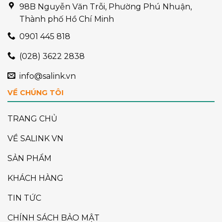
98B Nguyễn Văn Trỗi, Phường Phú Nhuận,
Thành phố Hồ Chí Minh
0901 445 818
(028) 3622 2838
info@salink.vn
VỀ CHÚNG TÔI
TRANG CHỦ
VỀ SALINK VN
SẢN PHẨM
KHÁCH HÀNG
TIN TỨC
CHÍNH SÁCH BẢO MẬT