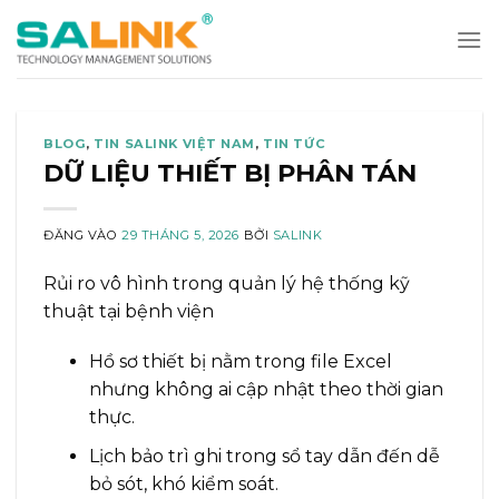
Bỏ
qua
nội
dung
BLOG
,
TIN SALINK VIỆT NAM
,
TIN TỨC
DỮ LIỆU THIẾT BỊ PHÂN TÁN
ĐĂNG VÀO
29 THÁNG 5, 2026
BỞI
SALINK
Rủi ro vô hình trong quản lý hệ thống kỹ
thuật tại bệnh viện
Hồ sơ thiết bị nằm trong file Excel
nhưng không ai cập nhật theo thời gian
thực.
Lịch bảo trì ghi trong sổ tay dẫn đến dễ
bỏ sót, khó kiểm soát.