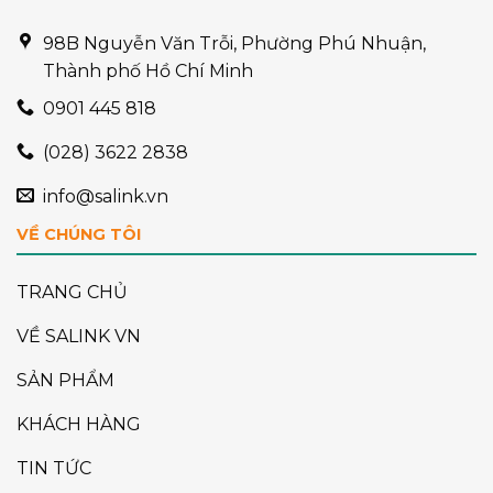
98B Nguyễn Văn Trỗi, Phường Phú Nhuận,
Thành phố Hồ Chí Minh
0901 445 818
(028) 3622 2838
info@salink.vn
VỀ CHÚNG TÔI
TRANG CHỦ
VỀ SALINK VN
SẢN PHẨM
KHÁCH HÀNG
TIN TỨC