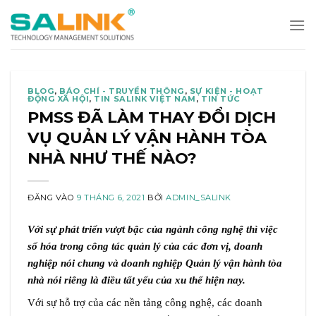
Bỏ
qua
nội
dung
BLOG
,
BÁO CHÍ - TRUYỀN THÔNG
,
SỰ KIỆN - HOẠT
ĐỘNG XÃ HỘI
,
TIN SALINK VIỆT NAM
,
TIN TỨC
PMSS ĐÃ LÀM THAY ĐỔI DỊCH
VỤ QUẢN LÝ VẬN HÀNH TÒA
NHÀ NHƯ THẾ NÀO?
ĐĂNG VÀO
9 THÁNG 6, 2021
BỞI
ADMIN_SALINK
Với sự phát triển vượt bậc của ngành công nghệ thì việc
số hóa trong công tác quản lý của các đơn vị, doanh
nghiệp nói chung và doanh nghiệp Quản lý vận hành tòa
nhà nói riêng là điều tất yếu của xu thế hiện nay.
Với sự hỗ trợ của các nền tảng công nghệ, các doanh