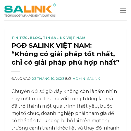
Bỏ
qua
nội
dung
TIN TỨC
,
BLOG
,
TIN SALINK VIỆT NAM
PGĐ SALINK VIỆT NAM:
“Không có giải pháp tốt nhất,
chỉ có giải pháp phù hợp nhất”
ĐĂNG VÀO
23 THÁNG 10, 2023
BỞI
ADMIN_SALINK
Chuyển đổi số giờ đây không còn là tầm nhìn
hay một mục tiêu xa vời trong tương lai, mà
đã trở thành một quá trình thiết yếu, buộc
mọi tổ chức, doanh nghiệp phải tham gia để
có thể tồn tại, không bị bỏ lại trên một thị
trường cạnh tranh khốc liệt và thay đổi nhanh