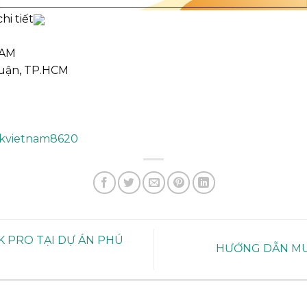
hi tiết
NAM
huận, TP.HCM
nkvietnam8620
K PRO TẠI DỰ ÁN PHÚ
HƯỚNG DẪN MU