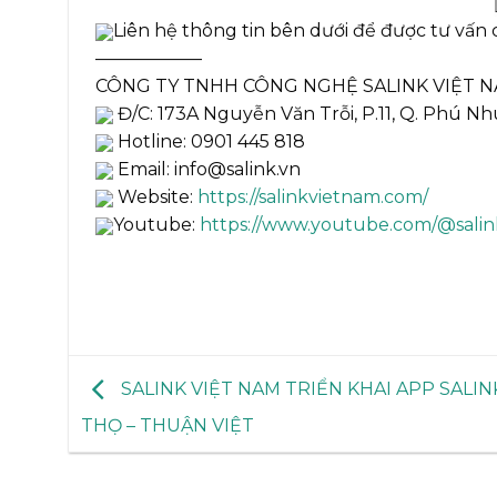
Liên hệ thông tin bên dưới để được tư vấn c
——————
CÔNG TY TNHH CÔNG NGHỆ SALINK VIỆT 
Đ/C: 173A Nguyễn Văn Trỗi, P.11, Q. Phú N
Hotline: 0901 445 818
Email: info@salink.vn
Website:
https://salinkvietnam.com/
Youtube:
https://www.youtube.com/@sali
SALINK VIỆT NAM TRIỂN KHAI APP SALIN
THỌ – THUẬN VIỆT