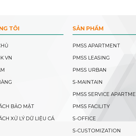
NG TÔI
SẢN PHẨM
CHỦ
PMSS APARTMENT
NK VN
PMSS LEASING
ẨM
PMSS URBAN
HÀNG
S-MAINTAIN
PMSS SERVICE APARTM
ÁCH BẢO MẬT
PMSS FACILITY
ÁCH XỬ LÝ DỮ LIỆU CÁ
S-OFFICE
S-CUSTOMIZATION