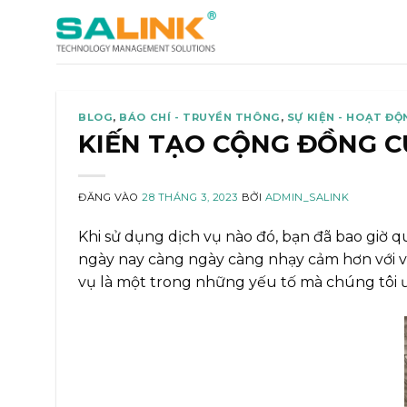
Bỏ
qua
nội
dung
BLOG
,
BÁO CHÍ - TRUYỀN THÔNG
,
SỰ KIỆN - HOẠT ĐỘ
KIẾN TẠO CỘNG ĐỒNG CƯ
ĐĂNG VÀO
28 THÁNG 3, 2023
BỞI
ADMIN_SALINK
Khi sử dụng dịch vụ nào đó, bạn đã bao giờ 
ngày nay càng ngày càng nhạy cảm hơn với việc
vụ là một trong những yếu tố mà chúng tôi 