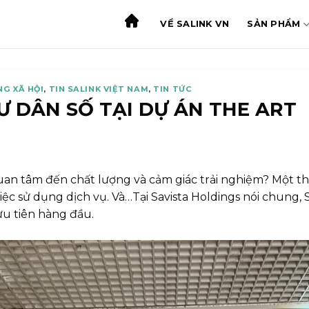
VỀ SALINK VN
SẢN PHẨM
NG XÃ HỘI
,
TIN SALINK VIỆT NAM
,
TIN TỨC
 DÂN SỐ TẠI DỰ ÁN THE ART
quan tâm đến chất lượng và cảm giác trải nghiệm? Một t
 sử dụng dịch vụ. Và…Tại Savista Holdings nói chung, Sal
ưu tiên hàng đầu.