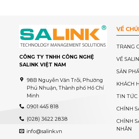
VỀ CHÚ
TRANG 
CÔNG TY TNHH CÔNG NGHỆ
VỀ SALI
SALINK VIỆT NAM
SẢN PH
98B Nguyễn Văn Trỗi, Phường
KHÁCH 
Phú Nhuận, Thành phố Hồ Chí
Minh
TIN TỨC
0901 445 818
CHÍNH S
(028) 3622 2838
CHỈNH S
NHÂN
info@salink.vn