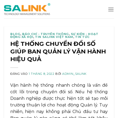
Bỏ
qua
nội
dung
BLOG
,
BÁO CHÍ - TRUYỀN THÔNG
,
SỰ KIỆN - HOẠT
ĐỘNG XÃ HỘI
,
TIN SALINK VIỆT NAM
,
TIN TỨC
HỆ THỐNG CHUYỂN ĐỔI SỐ
GIÚP BAN QUẢN LÝ VẬN HÀNH
HIỆU QUẢ
ĐĂNG VÀO
1 THÁNG 8, 2022
BỞI
ADMIN_SALINK
Vận hành hệ thống nhanh chóng là vấn đề
cốt lõi trong chuyển đổi số. Nếu hệ thống
Doanh nghiệp được thực hiện tốt sẽ tạo môi
trường thuận lợi cho hoạt động Quản lý. Tuy
nhiên, hiện nay không phải Chủ đầu tư hay