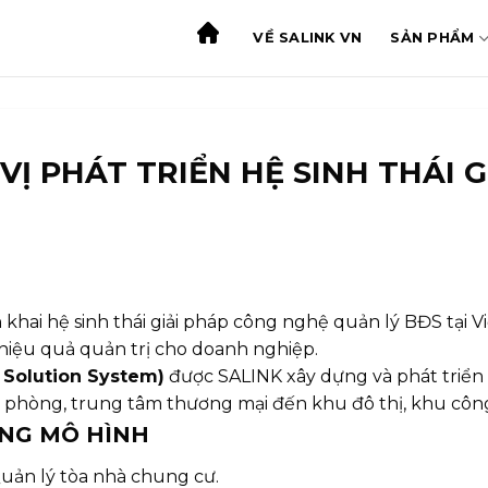
VỀ SALINK VN
SẢN PHẨM
 VỊ PHÁT TRIỂN HỆ SINH THÁI 
ển khai hệ sinh thái giải pháp công nghệ quản lý BĐS tại
 hiệu quả quản trị cho doanh nghiệp.
 Solution System)
được SALINK xây dựng và phát triển
ăn phòng, trung tâm thương mại đến khu đô thị, khu công
ỪNG MÔ HÌNH
ghệ Quản lý tòa nhà chung cư.