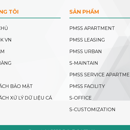
NG TÔI
SẢN PHẨM
CHỦ
PMSS APARTMENT
NK VN
PMSS LEASING
ẨM
PMSS URBAN
HÀNG
S-MAINTAIN
PMSS SERVICE APARTM
ÁCH BẢO MẬT
PMSS FACILITY
ÁCH XỬ LÝ DỮ LIỆU CÁ
S-OFFICE
S-CUSTOMIZATION