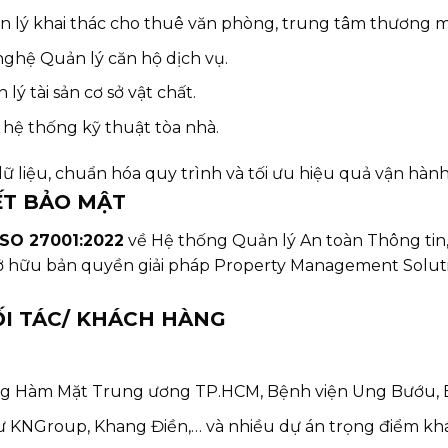
ghệ Quản lý khai thác cho thuê văn phòng, trung tâm thương m
háp công nghệ Quản lý căn hộ dịch vụ.
uản lý tài sản cơ sở vật chất.
dưỡng hệ thống kỹ thuật tòa nhà.
ữ liệu, chuẩn hóa quy trình và tối ưu hiệu quả vận hành
ẾT BẢO MẬT
ISO 27001:2022
về Hệ thống Quản lý An toàn Thông tin
ở hữu bản quyền giải pháp Property Management Solut
ỐI TÁC/ KHÁCH HÀNG
ăng Hàm Mặt Trung ương TP.HCM, Bệnh viện Ung Bướu, B
ư KNGroup, Khang Điền,… và nhiều dự án trọng điểm khá