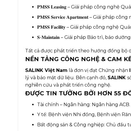
𝐏𝐌𝐒𝐒 𝐋𝐞𝐚𝐬𝐢𝐧𝐠 – Giải pháp công n
𝐏𝐌𝐒𝐒 𝐒𝐞𝐫𝐯𝐢𝐜𝐞 𝐀𝐩𝐚𝐫𝐭𝐦𝐞𝐧𝐭 – Giải p
𝐏𝐌𝐒𝐒 𝐅𝐚𝐜𝐢𝐥𝐢𝐭𝐲 – Giải pháp công nghệ Q
𝐒-𝐌𝐚𝐢𝐧𝐭𝐚𝐢𝐧 – Giải pháp Bảo trì, bảo 
Tất cả được phát triển theo hướng đồng bộ d
NỀN TẢNG CÔNG NGHỆ & CAM K
SALINK Việt Nam
là đơn vị đạt Chứng nhận
lý và bảo mật dữ liệu. Bên cạnh đó,
SALINK
s
nghiên cứu và phát triển công nghệ.
ĐƯỢC TIN TƯỞNG BỞI HƠN 55 Đ
Tài chính – Ngân hàng: Ngân hàng ACB.
Y tế: Bệnh viện Nhi đồng, Bệnh viện R
Bất động sản & Công nghiệp: Chủ đầu t