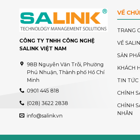
VỀ CHÚ
TRANG 
CÔNG TY TNHH CÔNG NGHỆ
VỀ SALI
SALINK VIỆT NAM
SẢN PH
98B Nguyễn Văn Trỗi, Phường
KHÁCH 
Phú Nhuận, Thành phố Hồ Chí
Minh
TIN TỨC
0901 445 818
CHÍNH S
(028) 3622 2838
CHỈNH S
NHÂN
info@salink.vn