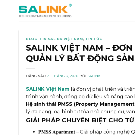
Bỏ
qua
nội
dung
BLOG
,
TIN SALINK VIỆT NAM
,
TIN TỨC
SALINK VIỆT NAM – ĐƠN
QUẢN LÝ BẤT ĐỘNG SẢN
ĐĂNG VÀO
21 THÁNG 3, 2026
BỞI
SALINK
SALINK Việt Nam
là đơn vị phát triển và tri
trình vận hành, đồng bộ dữ liệu và nâng cao
Hệ sinh thái PMSS (Property Management
lý đa dạng loại hình từ tòa nhà chung cư, v
GIẢI PHÁP CHUYÊN BIỆT CHO T
𝐏𝐌𝐒𝐒 𝐀𝐩𝐚𝐫𝐭𝐦𝐞𝐧𝐭 – Giải pháp công n