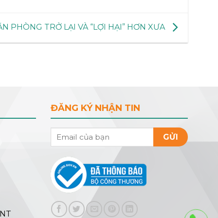
ĂN PHÒNG TRỞ LẠI VÀ “LỢI HẠI” HƠN XƯA
ĐĂNG KÝ NHẬN TIN
GỬI
ENT