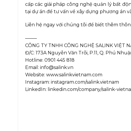
cấp các giải pháp công nghệ quản lý bất độn
tại dự án để tư vấn về xây dựng phương án và
Liên hệ ngay với chúng tôi để biết thêm thông 
——–
CÔNG TY TNHH CÔNG NGHỆ SALINK VIỆT 
Đ/C: 173A Nguyễn Văn Trỗi, P.11, Q. Phú Nhu
Hotline: 0901 445 818
Email: info@salink.vn
Website: www.salinkvietnam.com
Instagram: instagram.com/salink.vietnam
LinkedIn: linkedin.com/company/salink-vietn