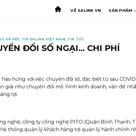
VỀ SALINK VN
SẢN PHẨM
NG XÃ HỘI
,
TIN SALINK VIỆT NAM
,
TIN TỨC
ỂN ĐỔI SỐ NGẠI… CHI PHÍ
ào hứng với việc chuyển đổi số, đặc biệt từ sau COVID-
an giải như chuyển đổi mô hình kinh doanh, vấn đề nhân
ắng lợi.
công nghệ, công ty công nghệ PITO (Quận Bình Thạnh, T
 hệ thống quản lý khách hàng tới quản lý hành chính n