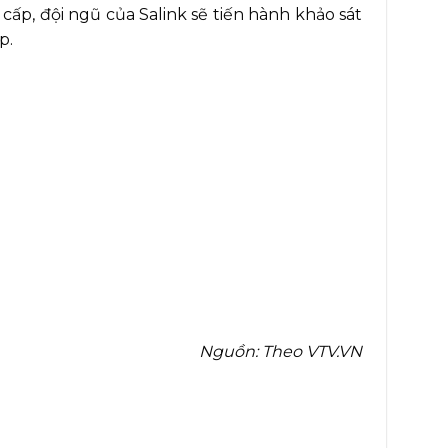
ấp, đội ngũ của Salink sẽ tiến hành khảo sát
p.
Nguồn: Theo VTV.VN