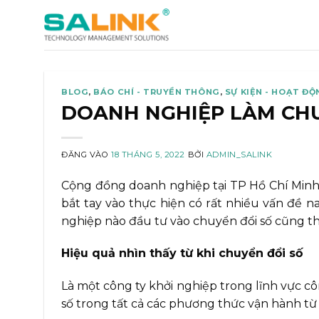
Bỏ
qua
nội
dung
BLOG
,
BÁO CHÍ - TRUYỀN THÔNG
,
SỰ KIỆN - HOẠT ĐỘ
DOANH NGHIỆP LÀM CHUY
ĐĂNG VÀO
18 THÁNG 5, 2022
BỞI
ADMIN_SALINK
Cộng đồng doanh nghiệp tại TP Hồ Chí Minh h
bắt tay vào thực hiện có rất nhiều vấn đề n
nghiệp nào đầu tư vào chuyển đổi số cũng th
Hiệu quả nhìn thấy từ khi chuyển đổi số
Là một công ty khởi nghiệp trong lĩnh vực 
số trong tất cả các phương thức vận hành từ