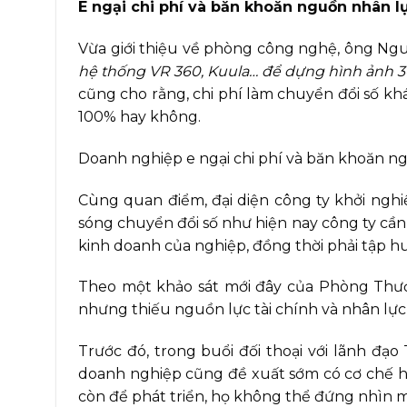
E ngại chi phí và băn khoăn nguồn nhân l
Vừa giới thiệu về phòng công nghệ, ông Ngu
hệ thống VR 360, Kuula… để dựng hình ảnh 360
cũng cho rằng, chi phí làm chuyển đổi số k
100% hay không.
Doanh nghiệp e ngại chi phí và băn khoăn ng
Cùng quan điểm, đại diện công ty khởi nghi
sóng chuyển đổi số như hiện nay công ty cần
kinh doanh của nghiệp, đồng thời phải tập h
Theo một khảo sát mới đây của Phòng Thươ
nhưng thiếu nguồn lực tài chính và nhân lực
Trước đó, trong buổi đối thoại với lãnh đ
doanh nghiệp cũng đề xuất sớm có cơ chế hỗ
còn để phát triển, họ không thể đứng nhìn mà