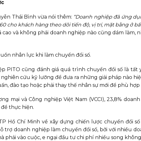
ực
yễn Thái Bình vừa nói thêm:
“Doanh nghiệp đã ứng dụn
 cho khách hàng theo dõi tiến độ, vị trí, mặt bằng ở bất
há cao và không phải doanh nghiệp nào cũng dám làm, nh
uồn nhân lực khi làm chuyển đổi số.
ệp PITO cũng đánh giá quá trình chuyển đổi số là tất y
 nghiên cứu kỹ lưỡng để đưa ra những giải pháp nào hiệ
uấn, đào tạo hoặc phải thay thế nhân sự mới để phù hợp
ng mại và Công nghiệp Việt Nam (VCCI),
23,8%
doanh 
 để thực hiện.
ạo TP Hồ Chí Minh về xây dựng chiến lược chuyển đổi 
 trợ doanh nghiệp làm chuyển đổi số, bởi với nhiều d
 phải vào cuộc, e ngại đầu tư chi phí nhiều song không 