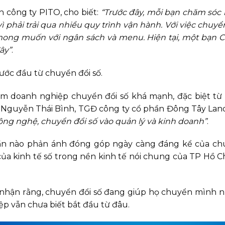
 công ty PITO, cho biết:
“Trước đây, mỗi bạn chăm sóc 
hải trải qua nhiều quy trình vận hành. Với việc chuyển 
ong muốn với ngân sách và menu. Hiện tại, một bạn C
ây”
.
ước đầu từ chuyển đổi số.
óm doanh nghiệp chuyển đổi số khá mạnh, đặc biệt từ s
 Nguyễn Thái Bình, TGĐ công ty cổ phần Đông Tây Land
ng nghệ, chuyển đổi số vào quản lý và kinh doanh”
.
n nào phản ánh đóng góp ngày càng đáng kể của chuy
của kinh tế số trong nền kinh tế nói chung của TP Hồ 
nhận rằng, chuyển đổi số đang giúp họ chuyển mình n
ệp vẫn chưa biết bắt đầu từ đâu.