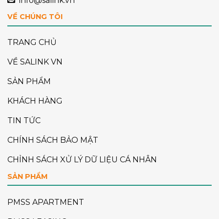
info@salink.vn
VỀ CHÚNG TÔI
TRANG CHỦ
VỀ SALINK VN
SẢN PHẨM
KHÁCH HÀNG
TIN TỨC
CHÍNH SÁCH BẢO MẬT
CHỈNH SÁCH XỬ LÝ DỮ LIỆU CÁ NHÂN
SẢN PHẨM
PMSS APARTMENT