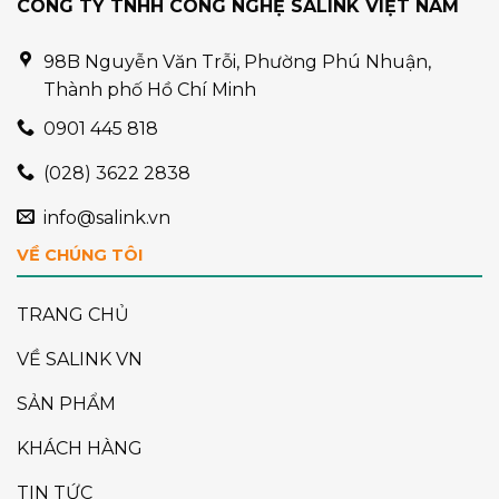
CÔNG TY TNHH CÔNG NGHỆ SALINK VIỆT NAM
98B Nguyễn Văn Trỗi, Phường Phú Nhuận,
Thành phố Hồ Chí Minh
0901 445 818
(028) 3622 2838
info@salink.vn
VỀ CHÚNG TÔI
TRANG CHỦ
VỀ SALINK VN
SẢN PHẨM
KHÁCH HÀNG
TIN TỨC