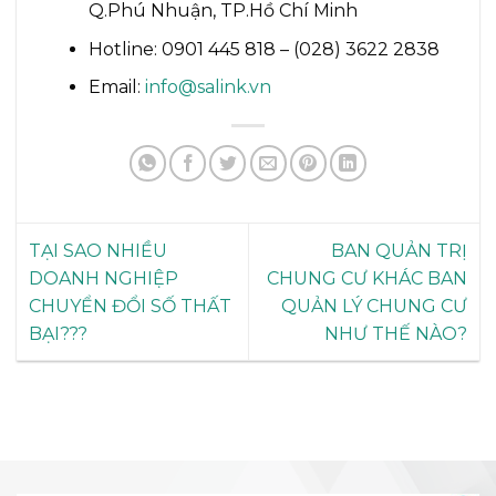
Q.Phú Nhuận, TP.Hồ Chí Minh
Hotline: 0901 445 818 – (028) 3622 2838
Email:
info@salink.vn
TẠI SAO NHIỀU
BAN QUẢN TRỊ
DOANH NGHIỆP
CHUNG CƯ KHÁC BAN
CHUYỂN ĐỔI SỐ THẤT
QUẢN LÝ CHUNG CƯ
BẠI???
NHƯ THẾ NÀO?