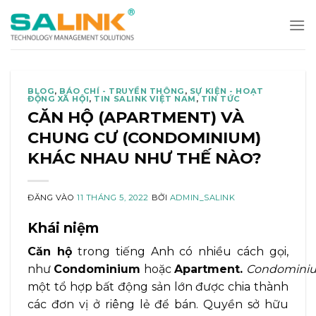
Bỏ
qua
nội
dung
BLOG
,
BÁO CHÍ - TRUYỀN THÔNG
,
SỰ KIỆN - HOẠT
ĐỘNG XÃ HỘI
,
TIN SALINK VIỆT NAM
,
TIN TỨC
CĂN HỘ (APARTMENT) VÀ
CHUNG CƯ (CONDOMINIUM)
KHÁC NHAU NHƯ THẾ NÀO?
ĐĂNG VÀO
11 THÁNG 5, 2022
BỞI
ADMIN_SALINK
Khái niệm
Căn hộ
trong tiếng Anh có nhiều cách gọi,
như
Condominium
hoặc
Apartment.
Condomini
một tổ hợp bất động sản lớn được chia thành
các đơn vị ở riêng lẻ để bán. Quyền sở hữu