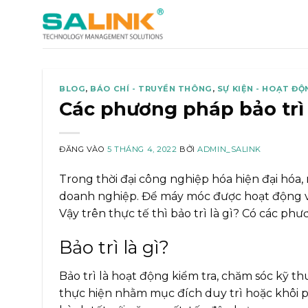
Bỏ
qua
nội
dung
BLOG
,
BÁO CHÍ - TRUYỀN THÔNG
,
SỰ KIỆN - HOẠT ĐỘ
Các phương pháp bảo trì 
ĐĂNG VÀO
5 THÁNG 4, 2022
BỞI
ADMIN_SALINK
Trong thời đại công nghiệp hóa hiện đại hóa,
doanh nghiệp. Để máy móc được hoạt động với h
Vậy trên thực tế thì bảo trì là gì? Có các ph
Bảo trì là gì?
Bảo trì là hoạt động kiểm tra, chăm sóc kỹ t
thực hiện nhằm mục đích duy trì hoặc khôi p