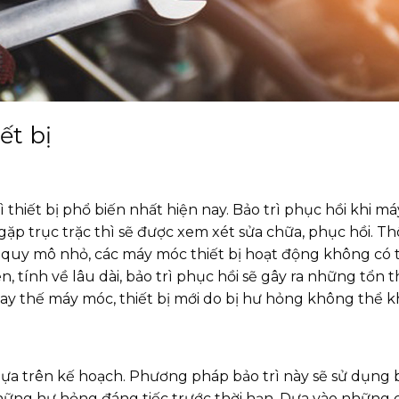
ết bị
hiết bị phổ biến nhất hiện nay. Bảo trì phục hồi khi máy
ặp trục trặc thì sẽ được xem xét sửa chữa, phục hồi. Th
quy mô nhỏ, các máy móc thiết bị hoạt động không có t
n, tính về lâu dài, bảo trì phục hồi sẽ gây ra những tổn 
thay thế máy móc, thiết bị mới do bị hư hỏng không thể 
ựa trên kế hoạch. Phương pháp bảo trì này sẽ sử dụng b
những hư hỏng đáng tiếc trước thời hạn. Dựa vào những c