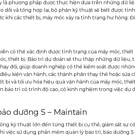
y là phương pháp được thực hiện dựa trên những dữ liệ
 dõi và tổng hợp lại, bộ phận kỹ thuật sẽ biết được tình
ước khi các thiết bị, máy móc xảy ra tình trạng hư hỏng
iên có thể xác định được tình trạng của máy móc, thiế
óc, thiết bị. Bảo trì dự đoán sẽ thu thập những dữ liệu,
thay đổi, giúp doanh nghiệp có thể kiểm soát được nhữn
o điều kiện vận hành, các thành phần thay thế hoặc sửa 
iết bị và tối ưu hóa hiệu quả vận hành của máy móc, thi
ên bảo trì có trình độ cao, có kinh nghiệm trong việc d
bảo dưỡng S – Maintain
g kỹ thuật lớn đến từng thiết bị cụ thể, giám sát sự cố 
hì việc sử dụng phần mềm quản lý bảo trì, bảo dưỡng S –