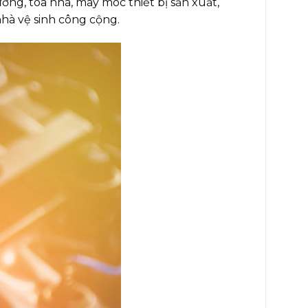
ng, tòa nhà, máy móc thiết bị sản xuất,
hà vệ sinh công cộng.